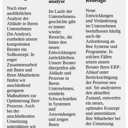
Re­design
analyse
Nach einer
Neue
Im Laufe der
ausführlichen
Entwicklungen
Unternehmens­
Analyse der
und Veränderung
geschichte gibt
Abläufe in Ihrem
im Unternehmen
es immer
Unternehmen
beeinflussen häufig
wieder
(Ist-Analyse),
auch die
Bereiche, die
erarbeiten unsere
Anforderung an
hinter den
kompetenten
Ihre Systeme und
neuen
Berater ein
Programme. In
Entwicklungen
Sollkonzept. In
solchen Fällen
zurückbleiben.
enger
setzen unsere
Unsere Berater
Zusammenarbeit
Berater Ihren ERP-
überprüfen alle
mit Ihnen und
Ablauf unter
Abläufe und
Ihren Mitarbeitern
Berücksichtigung
Prozesse in
finden wir
der Prozesse neu
Ihrem
anschließend
auf. Sie analysieren
Unternehmen,
geeignete
den aktuellen
ermitteln
Maßnahmen zur
Zustand, entwerfen
Schwachstellen
Optimierung Ihrer
ein neues,
in Systemen
Prozesse. Auch
optimales Konzept
und
bei der
und unterstützen
Anwendungen
anschließenden
Ihre Mitarbeiter bei
und zeigen
Umsetzung
der Umsetzung.
Ihnen
unterstützen wir