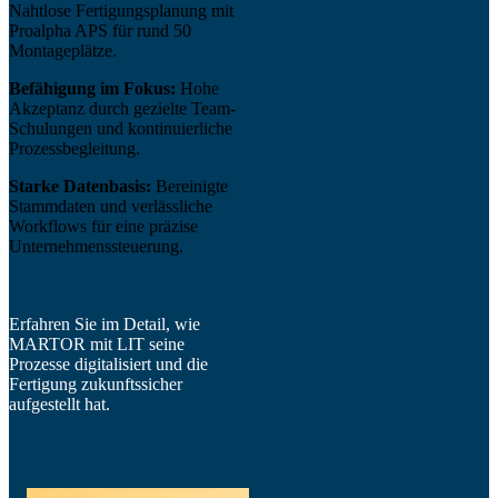
Nahtlose Fertigungsplanung mit
Proalpha APS für rund 50
Montageplätze.
Befähigung im Fokus:
Hohe
Akzeptanz durch gezielte Team-
Schulungen und kontinuierliche
Prozessbegleitung.
Starke Datenbasis:
Bereinigte
Stammdaten und verlässliche
Workflows für eine präzise
Unternehmenssteuerung.
Erfahren Sie im Detail, wie
MARTOR mit LIT seine
Prozesse digitalisiert und die
Fertigung zukunftssicher
aufgestellt hat.