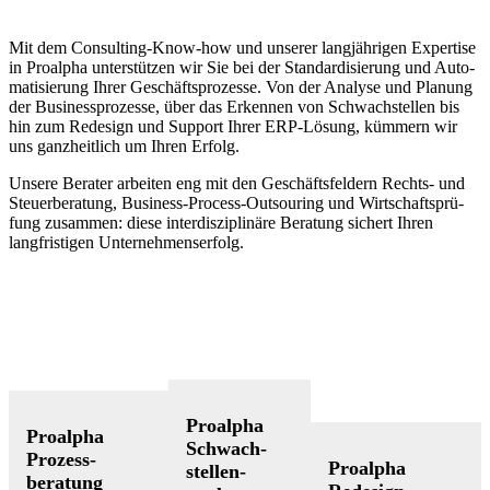
Mit dem Consulting-Know-how und unserer langjährigen Expertise
in Proalpha unterstützen wir Sie bei der Standardisierung und Auto­
ma­ti­sierung Ihrer Geschäftsprozesse. Von der Analyse und Planung
der Businessprozesse, über das Erkennen von Schwachstellen bis
hin zum Redesign und Sup­port Ihrer ERP-Lösung, kümmern wir
uns ganzheitlich um Ihren Erfolg.
Unsere Berater arbeiten eng mit den Geschäfts­feldern Rechts- und
Steuerberatung, Business-Process-Outsouring und Wirtschafts­prü­
fung zusammen: diese interdisziplinäre Be­ra­tung sichert Ihren
langfristigen Unternehmens­erfolg.
Proalpha
Proalpha
Schwach­
Prozess­
Proalpha
stellen­
beratung