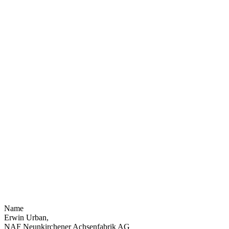
Name
Erwin Urban,
NAF Neunkirchener Achsenfabrik AG