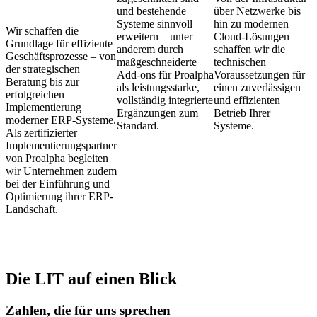
und bestehende
über Netzwerke bis
Systeme sinnvoll
hin zu modernen
Wir schaffen die
erweitern – unter
Cloud-Lösungen
Grundlage für effiziente
anderem durch
schaffen wir die
Geschäftsprozesse – von
maßgeschneiderte
technischen
der strategischen
Add-ons für Proalpha
Voraussetzungen für
Beratung bis zur
als leistungsstarke,
einen zuverlässigen
erfolgreichen
vollständig integrierte
und effizienten
Implementierung
Ergänzungen zum
Betrieb Ihrer
moderner ERP-Systeme.
Standard.
Systeme.
Als zertifizierter
Implementierungspartner
von Proalpha begleiten
wir Unternehmen zudem
bei der Einführung und
Optimierung ihrer ERP-
Landschaft.
Die LIT auf einen Blick
Zahlen, die für uns sprechen